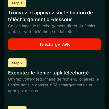
Step 1
Trouvez et appuyez sur le bouton de
téléchargement ci-dessous
Ce lien lance le téléchargement direct du fichier
.apk sur votre téléphone ou tablette.
Télécharger APK
Step 2
Exécutez le fichier .apk téléchargé
Ouvrez votre gestionnaire de fichiers, localisez le
fichier dans le dossier « Téléchargements » et
appuyez dessus.