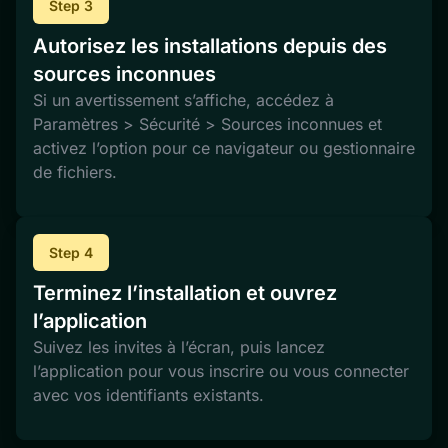
Step 3
Autorisez les installations depuis des
sources inconnues
Si un avertissement s’affiche, accédez à
Paramètres > Sécurité > Sources inconnues et
activez l’option pour ce navigateur ou gestionnaire
de fichiers.
Step 4
Terminez l’installation et ouvrez
l’application
Suivez les invites à l’écran, puis lancez
l’application pour vous inscrire ou vous connecter
avec vos identifiants existants.