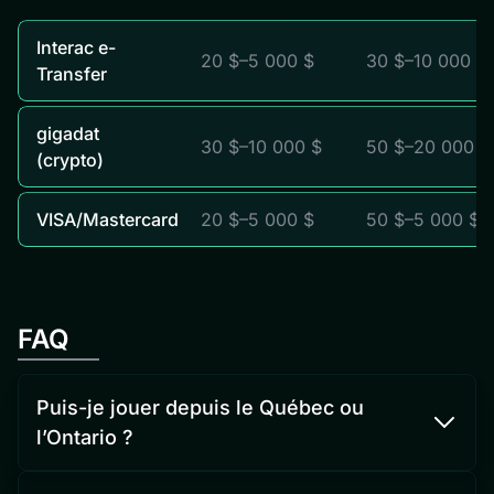
Interac e-
20 $–5 000 $
30 $–10 000 $
Transfer
gigadat
30 $–10 000 $
50 $–20 000 $
(crypto)
VISA/Mastercard
20 $–5 000 $
50 $–5 000 $
FAQ
Puis-je jouer depuis le Québec ou
l’Ontario ?