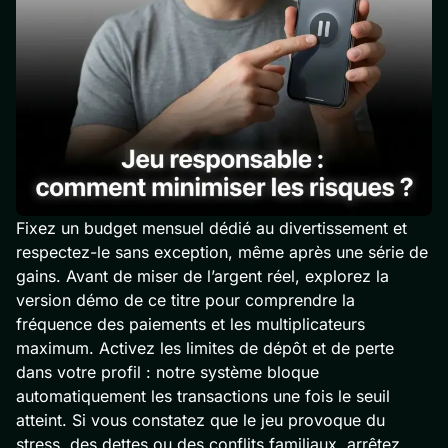
Fixez un budget mensuel dédié au divertissement et
respectez-le sans exception, même après une série de
gains. Avant de miser de l’argent réel, explorez la
version démo de ce titre pour comprendre la
fréquence des paiements et les multiplicateurs
maximum. Activez les limites de dépôt et de perte
dans votre profil : notre système bloque
automatiquement les transactions une fois le seuil
atteint. Si vous constatez que le jeu provoque du
stress, des dettes ou des conflits familiaux, arrêtez