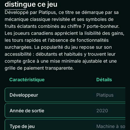
distingue ce jeu
Développé par Platipus, ce titre se démarque par sa
mécanique classique revisitée et ses symboles de
fruits éclatants combinés au chiffre 7 porte-bonheur.
Les joueurs canadiens apprécient la lisibilité des gains,
les tours rapides et l’absence de fonctionnalités
surchargées. La popularité du jeu repose sur son
accessibilité : débutants et habitués y trouvent leur
compte grâce à une mise minimale ajustable et une
grille de paiement transparente.
Caractéristique
Détails
Développeur
Platipus
Année de sortie
2020
Type de jeu
Machine à sous