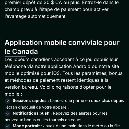
premier dépôt de 30 $ CA ou plus. Entrez-le dans le
champ prévu à l’étape de paiement pour activer
l’avantage automatiquement.
Application mobile conviviale pour
le Canada
Les joueurs canadiens accèdent à ce jeu depuis leur
téléphone via notre application Android ou notre site
mobile optimisé pour iOS. Tous les paramètres, bonus
et méthodes de paiement restent identiques à la
version bureau. Voici cinq raisons d’opter pour le
mobile :
Sessions rapides :
Lancez une partie en deux clics depuis
l’écran d’accueil de votre appareil.
Notifications push :
Recevez des alertes pour les
nouveaux bonus ou les tournois en cours.
Mode portrait :
Jouez d’une main dans le métro ou la file