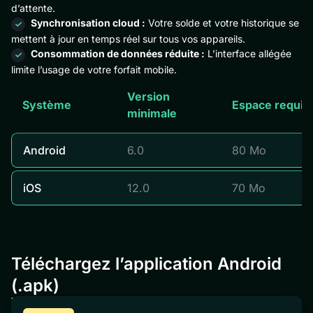
d’attente.
Synchronisation cloud :
Votre solde et votre historique se
mettent à jour en temps réel sur tous vos appareils.
Consommation de données réduite :
L’interface allégée
limite l’usage de votre forfait mobile.
Version
Système
Espace requis
minimale
Android
6.0
80 Mo
iOS
12.0
70 Mo
Téléchargez l’application Android
(.apk)