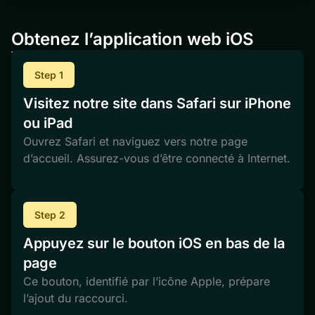
Obtenez l’application web iOS
Step 1
Visitez notre site dans Safari sur iPhone
ou iPad
Ouvrez Safari et naviguez vers notre page
d’accueil. Assurez-vous d’être connecté à Internet.
Step 2
Appuyez sur le bouton iOS en bas de la
page
Ce bouton, identifié par l’icône Apple, prépare
l’ajout du raccourci.