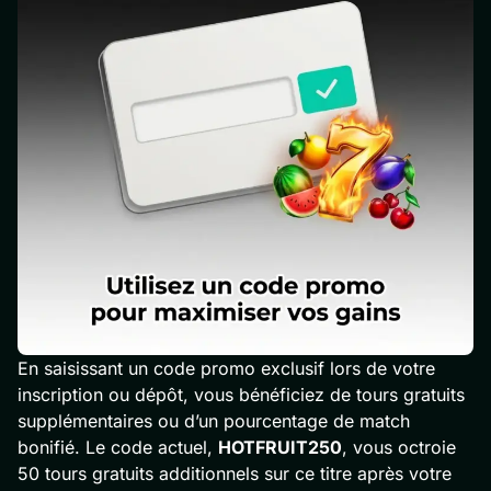
En saisissant un code promo exclusif lors de votre
inscription ou dépôt, vous bénéficiez de tours gratuits
supplémentaires ou d’un pourcentage de match
bonifié. Le code actuel,
HOTFRUIT250
, vous octroie
50 tours gratuits additionnels sur ce titre après votre